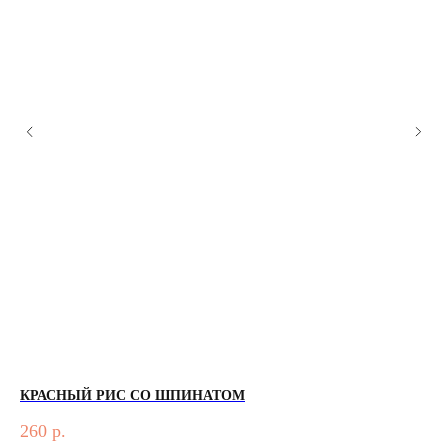
КРАСНЫЙ РИС СО ШПИНАТОМ
БА
260
р.
39